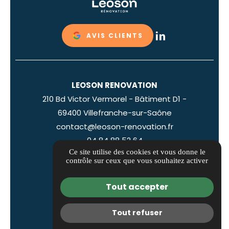
AVIS CLIENTS
LEOSON RENOVATION
210 Bd Victor Vermorel - Bâtiment D1 -
69400 Villefranche-sur-Saône
contact@leoson-renovation.fr
04 84 88 52 64
Ce site utilise des cookies et vous donne le
ITINÉRAIRE
contrôle sur ceux que vous souhaitez activer
Guide local
Tout accepter
Informations complémentaires
Mentions légales
Tout refuser
Politique de confidentialité