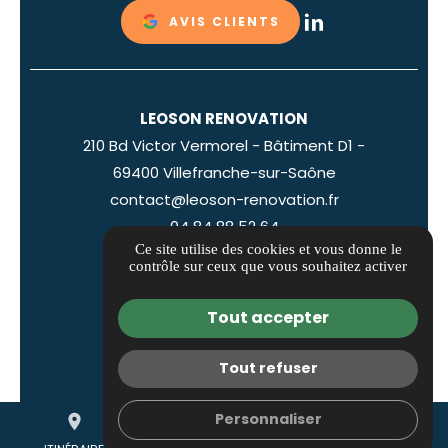
AVIS CLIENTS
LEOSON RENOVATION
210 Bd Victor Vermorel - Bâtiment D1 -
69400 Villefranche-sur-Saône
contact@leoson-renovation.fr
04 84 88 52 64
Ce site utilise des cookies et vous donne le
ITINÉRAIRE
contrôle sur ceux que vous souhaitez activer
Guide local
Tout accepter
Informations complémentaires
Mentions légales
Tout refuser
Politique de confidentialité
Gestion des cookies
Personnaliser
place
mail
call