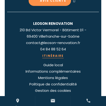
AVIS CLIENTS
LEOSON RENOVATION
210 Bd Victor Vermorel - Bâtiment D1 -
69400 Villefranche-sur-Saône
contact@leoson-renovation.fr
04 84 88 52 64
ITINÉRAIRE
Guide local
Informations complémentaires
Mentions légales
Politique de confidentialité
Gestion des cookies
place
mail
call